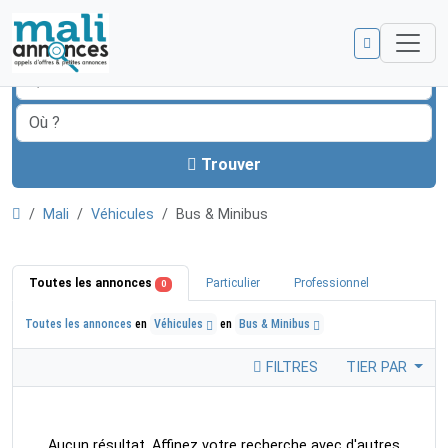
Trouver
Mali
Véhicules
Bus & Minibus
Toutes les annonces
Particulier
Professionnel
0
Toutes les annonces
en
Véhicules
en
Bus & Minibus
FILTRES
TIER PAR
Aucun résultat. Affinez votre recherche avec d'autres