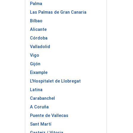
Palma
Las Palmas de Gran Canaria
Bilbao
Alicante
Córdoba
Valladolid
Vigo
Gijón
Eixample
L'Hospitalet de Llobregat
Latina
Carabanchel
A Coruña
Puente de Vallecas
Sant Martí
Gasteiz / Vitoria