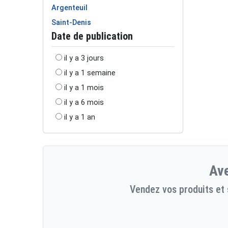
Argenteuil
Saint-Denis
Date de publication
il y a 3 jours
il y a 1 semaine
il y a 1 mois
il y a 6 mois
il y a 1 an
Ave
Vendez vos produits et 