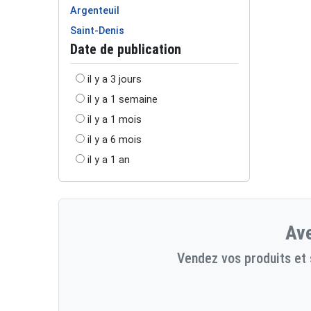
Argenteuil
Saint-Denis
Date de publication
il y a 3 jours
il y a 1 semaine
il y a 1 mois
il y a 6 mois
il y a 1 an
Ave
Vendez vos produits et 