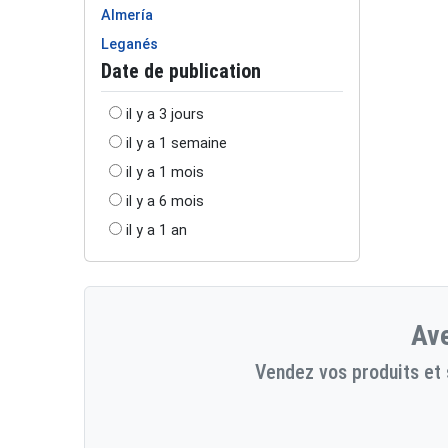
Almería
Leganés
Date de publication
il y a 3 jours
il y a 1 semaine
il y a 1 mois
il y a 6 mois
il y a 1 an
Ave
Vendez vos produits et 