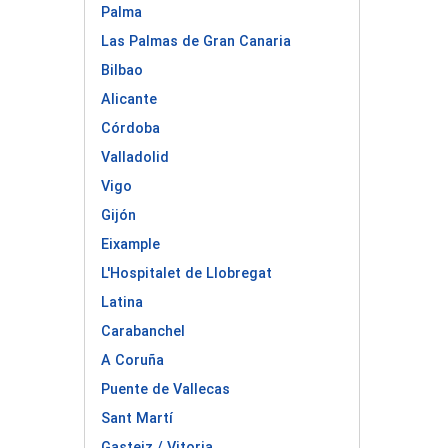
Palma
Las Palmas de Gran Canaria
Bilbao
Alicante
Córdoba
Valladolid
Vigo
Gijón
Eixample
L'Hospitalet de Llobregat
Latina
Carabanchel
A Coruña
Puente de Vallecas
Sant Martí
Gasteiz / Vitoria