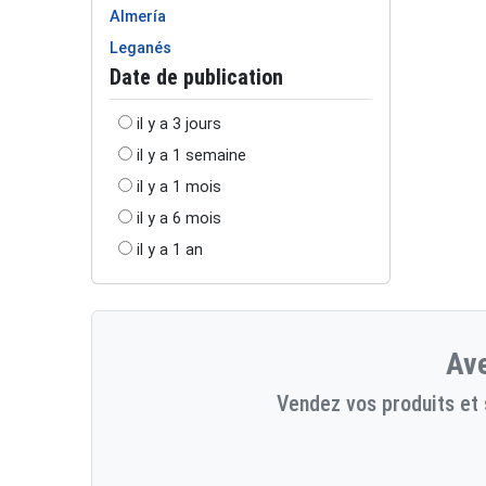
Almería
Leganés
Date de publication
il y a 3 jours
il y a 1 semaine
il y a 1 mois
il y a 6 mois
il y a 1 an
Ave
Vendez vos produits et 