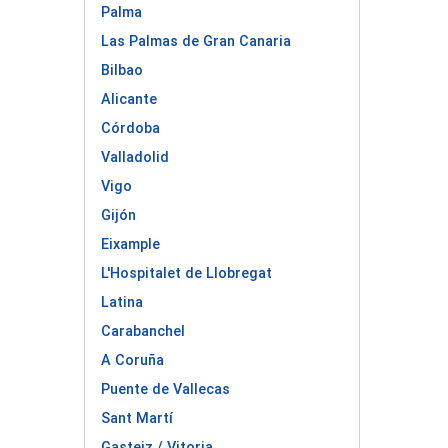
Palma
Las Palmas de Gran Canaria
Bilbao
Alicante
Córdoba
Valladolid
Vigo
Gijón
Eixample
L'Hospitalet de Llobregat
Latina
Carabanchel
A Coruña
Puente de Vallecas
Sant Martí
Gasteiz / Vitoria