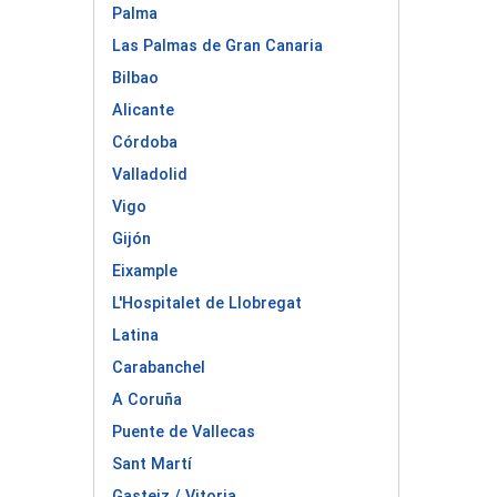
Palma
Las Palmas de Gran Canaria
Bilbao
Alicante
Córdoba
Valladolid
Vigo
Gijón
Eixample
L'Hospitalet de Llobregat
Latina
Carabanchel
A Coruña
Puente de Vallecas
Sant Martí
Gasteiz / Vitoria