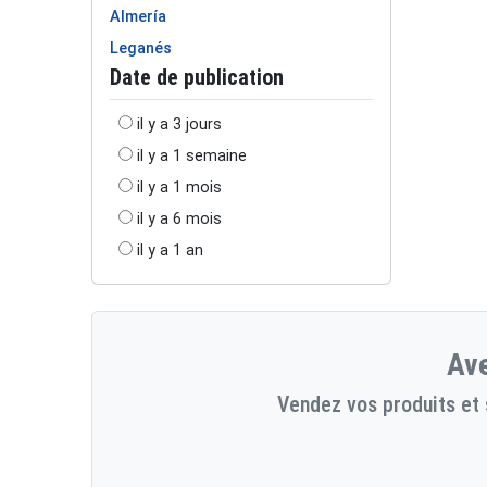
Almería
Leganés
Date de publication
il y a 3 jours
il y a 1 semaine
il y a 1 mois
il y a 6 mois
il y a 1 an
Ave
Vendez vos produits et 